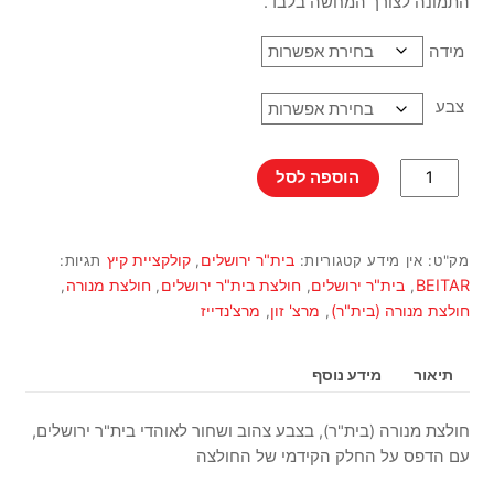
התמונה לצורך המחשה בלבד.
מידה
צבע
כמות
הוספה לסל
של
חולצת
מנורה
בית"ר ירושלים
קולקציית קיץ
מק"ט:
אין מידע
קטגוריות:
,
תגיות:
(בית"ר)
BEITAR
בית"ר ירושלים
חולצת בית"ר ירושלים
חולצת מנורה
,
,
,
,
חולצת מנורה (בית"ר)
מרצ' זון
מרצ'נדייז
,
,
תיאור
מידע נוסף
חולצת מנורה (בית"ר), בצבע צהוב ושחור לאוהדי בית"ר ירושלים,
עם הדפס על החלק הקידמי של החולצה