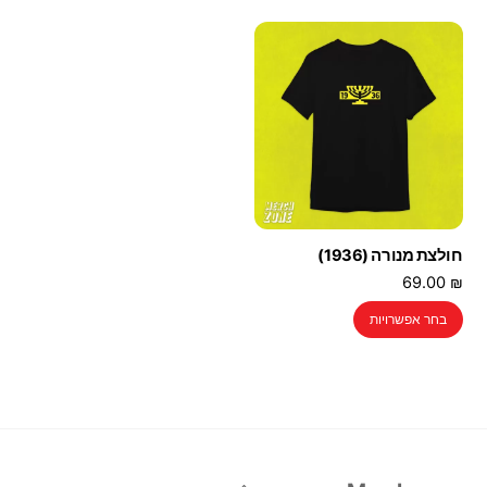
יש
מספר
סוגים.
ניתן
לבחור
את
האפשרויות
בעמוד
המוצר
חולצת מנורה (1936)
69.00
₪
למוצר
בחר אפשרויות
זה
יש
מספר
סוגים.
ניתן
לבחור
Back
את