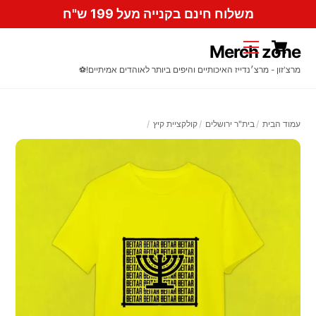
Ski
משלוח חינם בקנייה מעל 199 ש"ח
t
Cart
conten
Menu
Merch zone
מרצ'זון - מרצ׳נדייז האיכותיים והיפים ביותר לאוהדים אמיתיים!⚽️
עמוד הבית
בית"ר ירושלים
קולקציית קיץ