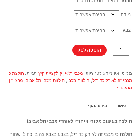
התמונה לצורך המחשה בלבד.
מידה
צבע
כמות
הוספה לסל
של
חולצת
"כי
מכבי ת"א
קולקציית קיץ
חולצת כי
מק"ט:
אין מידע
קטגוריות:
,
תגיות:
מכבי
מכבי זה לא רק כדורגל
חולצת מכבי
חולצת מכבי תל אביב
מרצ' זון
,
,
,
,
זה
מרצ'נדייז
לא
רק
כדורגל"
תיאור
מידע נוסף
חולצה בעיצוב מקורי וייחודי לאוהדי מכבי תל אביב!
חולצת כי מכבי זה לא רק כדורגל, בצבע בצבע צהוב, כחול ושחור