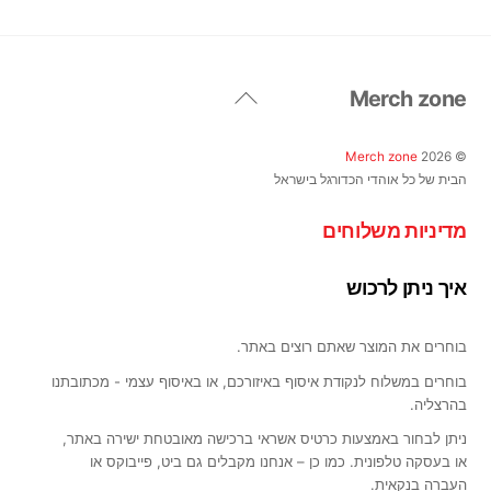
סוגים.
ניתן
לבחור
Back
את
Merch zone
To
האפשרויות
Top
בעמוד
Merch zone
2026
©
המוצר
הבית של כל אוהדי הכדורגל בישראל
מדיניות משלוחים
איך ניתן לרכוש
בוחרים את המוצר שאתם רוצים באתר.
בוחרים במשלוח לנקודת איסוף באיזורכם, או באיסוף עצמי - מכתובתנו
בהרצליה.
ניתן לבחור באמצעות כרטיס אשראי ברכישה מאובטחת ישירה באתר,
או בעסקה טלפונית. כמו כן – אנחנו מקבלים גם ביט, פייבוקס או
העברה בנקאית.