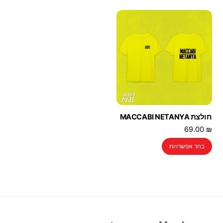
יש
מספר
סוגים.
ניתן
לבחור
את
האפשרויות
בעמוד
המוצר
חולצת MACCABI NETANYA
69.00
₪
למוצר
בחר אפשרויות
זה
יש
מספר
סוגים.
ניתן
לבחור
Back
את