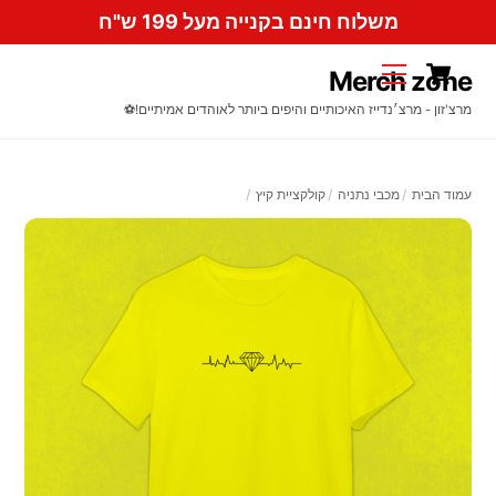
Ski
משלוח חינם בקנייה מעל 199 ש"ח
t
Cart
conten
Menu
Merch zone
מרצ'זון - מרצ׳נדייז האיכותיים והיפים ביותר לאוהדים אמיתיים!⚽️
עמוד הבית
מכבי נתניה
קולקציית קיץ