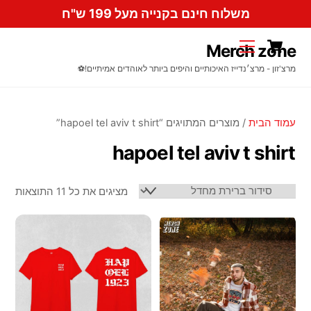
Ski
משלוח חינם בקנייה מעל 199 ש"ח
t
Cart
conten
Menu
Merch zone
מרצ'זון - מרצ׳נדייז האיכותיים והיפים ביותר לאוהדים אמיתיים!⚽️
עמוד הבית
/ מוצרים המתויגים “hapoel tel aviv t shirt”
hapoel tel aviv t shirt
מציגים את כל ⁦11⁩ התוצאות