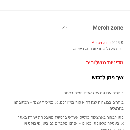
מספר
סוגים.
ניתן
לבחור
Back
Merch zone
את
To
האפשרויות
Top
בעמוד
Merch zone
2026
©
המוצר
הבית של כל אוהדי הכדורגל בישראל
מדיניות משלוחים
איך ניתן לרכוש
בוחרים את המוצר שאתם רוצים באתר.
בוחרים במשלוח לנקודת איסוף באיזורכם, או באיסוף עצמי - מכתובתנו
בהרצליה.
ניתן לבחור באמצעות כרטיס אשראי ברכישה מאובטחת ישירה באתר,
או בעסקה טלפונית. כמו כן – אנחנו מקבלים גם ביט, פייבוקס או
העברה בנקאית.