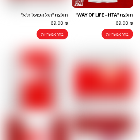
חולצת "WAY OF LIFE – HTA"
חולצת "דגל הפועל ת"א"
69.00
₪
69.00
₪
למוצר
למוצר
בחר אפשרויות
בחר אפשרויות
זה
זה
יש
יש
מספר
מספר
סוגים.
סוגים.
ניתן
ניתן
לבחור
לבחור
את
את
האפשרויות
האפשרויות
בעמוד
בעמוד
המוצר
המוצר