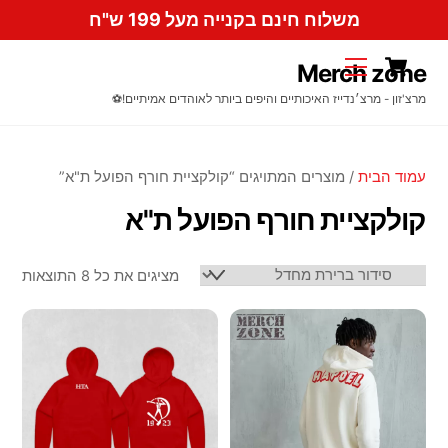
Ski
משלוח חינם בקנייה מעל 199 ש"ח
t
Cart
conten
Menu
Merch zone
מרצ'זון - מרצ׳נדייז האיכותיים והיפים ביותר לאוהדים אמיתיים!⚽️
עמוד הבית
/ מוצרים המתויגים “קולקציית חורף הפועל ת"א”
קולקציית חורף הפועל ת"א
מציגים את כל ⁦8⁩ התוצאות