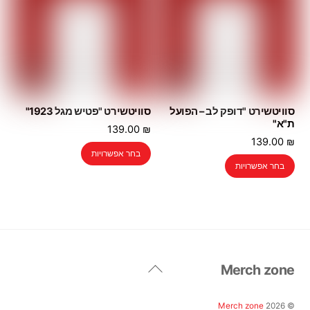
סוויטשירט "דופק לב – הפועל
סוויטשירט "פטיש מגל 1923"
ת"א"
139.00
₪
139.00
₪
למוצר
בחר אפשרויות
למוצר
זה
בחר אפשרויות
זה
יש
יש
מספר
מספר
סוגים.
סוגים.
ניתן
ניתן
לבחור
לבחור
את
Back
Merch zone
את
האפשרויות
To
האפשרויות
בעמוד
Top
בעמוד
Merch zone
2026
©
המוצר