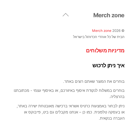
ניתן
לבחור
Back
Merch zone
את
To
האפשרויות
Top
בעמוד
Merch zone
2026
©
המוצר
הבית של כל אוהדי הכדורגל בישראל
מדיניות משלוחים
איך ניתן לרכוש
בוחרים את המוצר שאתם רוצים באתר.
בוחרים במשלוח לנקודת איסוף באיזורכם, או באיסוף עצמי - מכתובתנו
בהרצליה.
ניתן לבחור באמצעות כרטיס אשראי ברכישה מאובטחת ישירה באתר,
או בעסקה טלפונית. כמו כן – אנחנו מקבלים גם ביט, פייבוקס או
העברה בנקאית.