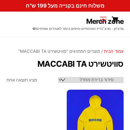
Ski
משלוח חינם בקנייה מעל 199 ש"ח
t
Cart
conten
Menu
Merch zone
מרצ'זון - מרצ׳נדייז האיכותיים והיפים ביותר לאוהדים אמיתיים!⚽️
עמוד הבית
/ מוצרים המתויגים “סוויטשירט MACCABI TA”
סוויטשירט MACCABI TA
מציג תוצאה אחת