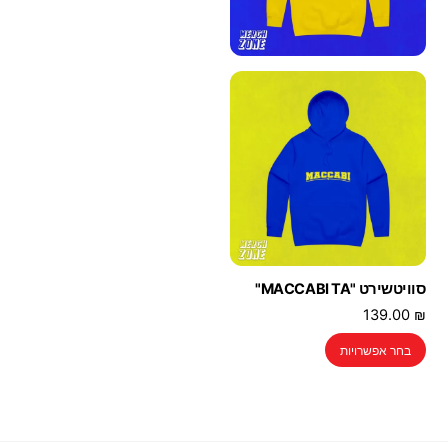
סוויטשירט "MACCABI TA"
139.00
₪
למוצר
בחר אפשרויות
זה
יש
מספר
סוגים.