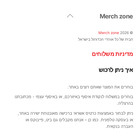
ניתן
לבחור
Back
Merch zone
את
To
האפשרויות
Top
בעמוד
Merch zone
2026
©
המוצר
הבית של כל אוהדי הכדורגל בישראל
מדיניות משלוחים
איך ניתן לרכוש
בוחרים את המוצר שאתם רוצים באתר.
בוחרים במשלוח לנקודת איסוף באיזורכם, או באיסוף עצמי - מכתובתנו
בהרצליה.
ניתן לבחור באמצעות כרטיס אשראי ברכישה מאובטחת ישירה באתר,
או בעסקה טלפונית. כמו כן – אנחנו מקבלים גם ביט, פייבוקס או
העברה בנקאית.