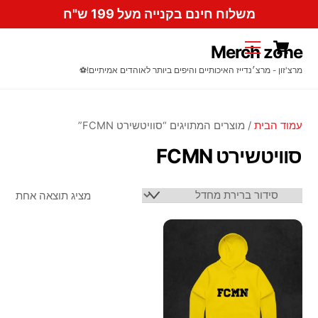
Ski
משלוח חינם בקנייה מעל 199 ש"ח
t
Cart
conten
Menu
Merch zone
מרצ'זון - מרצ׳נדייז האיכותיים והיפים ביותר לאוהדים אמיתיים!⚽️
עמוד הבית
/ מוצרים המתויגים “סוויטשירט FCMN”
סוויטשירט FCMN
מציג תוצאה אחת