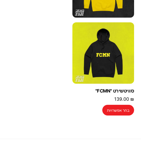
סוויטשירט "FCMN"
139.00
₪
למוצר
בחר אפשרויות
זה
יש
מספר
סוגים.