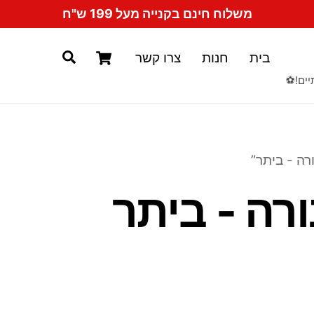
משלוח חינם בקנייה מעל 199 ש"ח
Cart
Search
בית
חנות
צרו קשר
יים!⚽️
רה - ביתר”
רה - ביתר