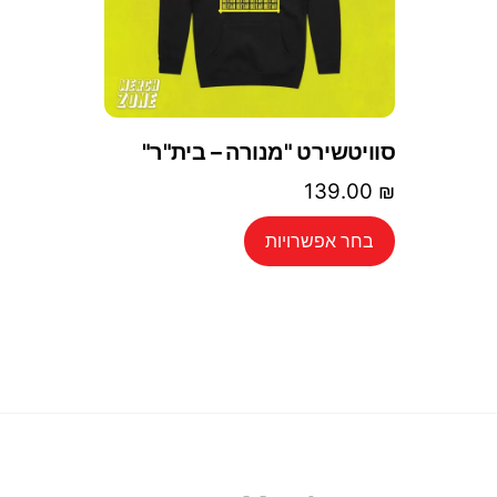
סוויטשירט "מנורה – בית"ר"
139.00
₪
למוצר
בחר אפשרויות
זה
יש
מספר
סוגים.
ניתן
לבחור
את