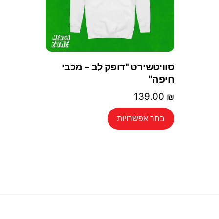
סוויטשירט "דופק לב – מכבי
חיפה"
139.00
₪
למוצר
בחר אפשרויות
זה
יש
מספר
סוגים.
ניתן
לבחור
את