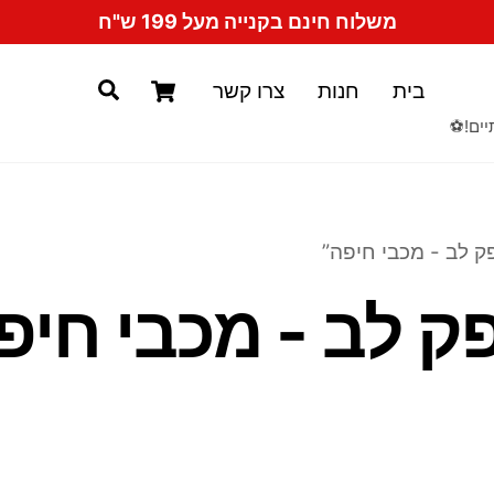
משלוח חינם בקנייה מעל 199 ש"ח
Cart
Search
בית
חנות
צרו קשר
יים!⚽️
ק לב - מכבי חיפה”
ק לב - מכבי חיפ