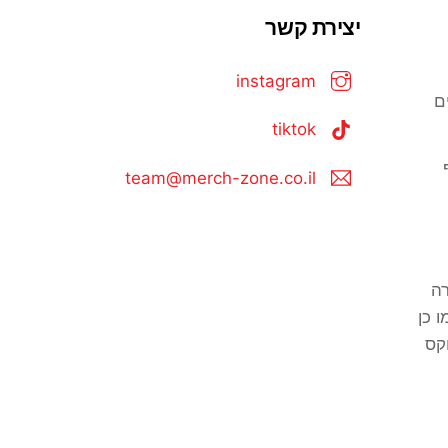
יצירת קשר
instagram
ם
tiktok
team@merch-zone.co.il
ה
 כן
וקס