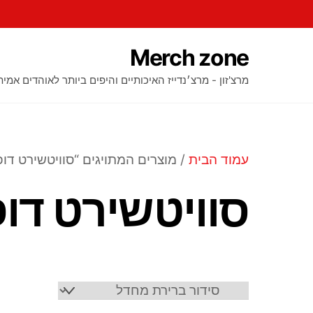
Ski
t
conten
Merch zone
מרצ'זון - מרצ׳נדייז האיכותיים והיפים ביותר לאוהדים אמית
עמוד הבית
/ מוצרים המתויגים “סוויטשירט דופ
סוויטשירט דופ