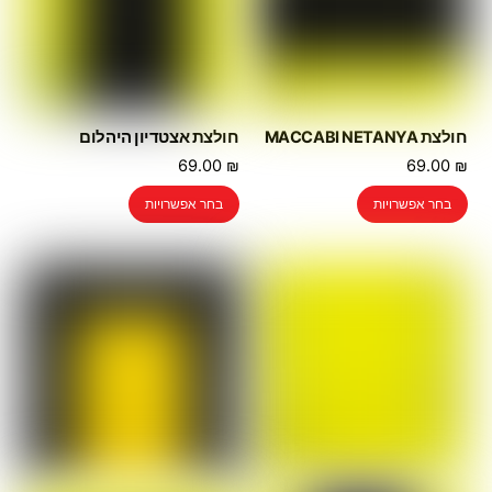
חולצת MACCABI NETANYA
חולצת אצטדיון היהלום
69.00
₪
69.00
₪
למוצר
למוצר
בחר אפשרויות
בחר אפשרויות
זה
זה
יש
יש
מספר
מספר
סוגים.
סוגים.
ניתן
ניתן
לבחור
לבחור
את
את
האפשרויות
האפשרויות
בעמוד
בעמוד
המוצר
המוצר