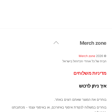
מספר
סוגים.
סוגים.
ניתן
ניתן
לבחור
לבחור
את
את
האפשרויות
האפשרויות
בעמוד
בעמוד
המוצר
Back
המוצר
Merch zone
To
Top
Merch zone
2026
©
הבית של כל אוהדי הכדורגל בישראל
מדיניות משלוחים
איך ניתן לרכוש
בוחרים את המוצר שאתם רוצים באתר.
בוחרים במשלוח לנקודת איסוף באיזורכם, או באיסוף עצמי - מכתובתנו