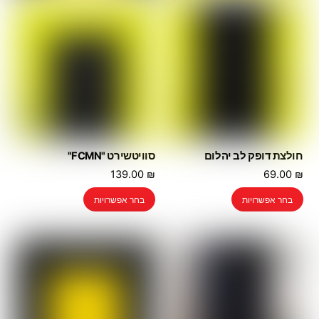
חולצת דופק לב יהלום
סוויטשירט "FCMN"
139.00
₪
69.00
₪
למוצר
למוצר
בחר אפשרויות
בחר אפשרויות
זה
זה
יש
יש
מספר
מספר
סוגים.
סוגים.
ניתן
ניתן
לבחור
לבחור
את
את