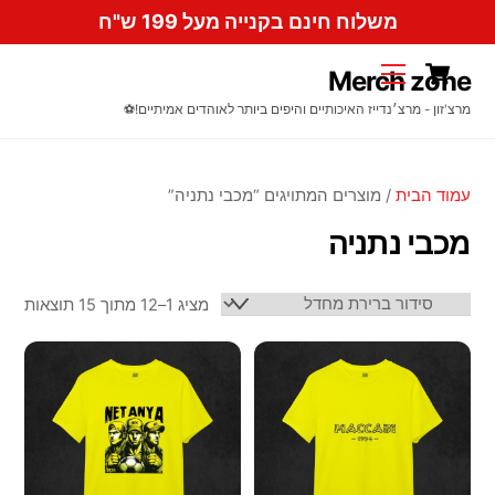
Ski
משלוח חינם בקנייה מעל 199 ש"ח
t
Cart
conten
Menu
Merch zone
מרצ'זון - מרצ׳נדייז האיכותיים והיפים ביותר לאוהדים אמיתיים!⚽️
עמוד הבית
/ מוצרים המתויגים “מכבי נתניה”
מכבי נתניה
מציג 1–12 מתוך 15 תוצאות