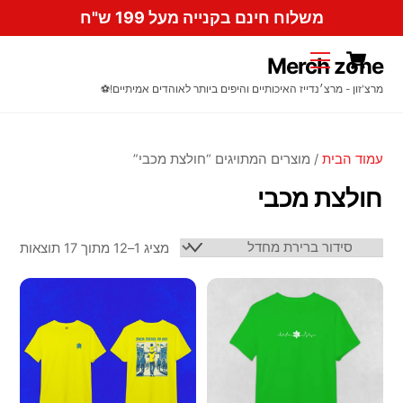
Ski
משלוח חינם בקנייה מעל 199 ש"ח
t
Cart
conten
Menu
Merch zone
מרצ'זון - מרצ׳נדייז האיכותיים והיפים ביותר לאוהדים אמיתיים!⚽️
עמוד הבית
/ מוצרים המתויגים “חולצת מכבי”
חולצת מכבי
מציג 1–12 מתוך 17 תוצאות