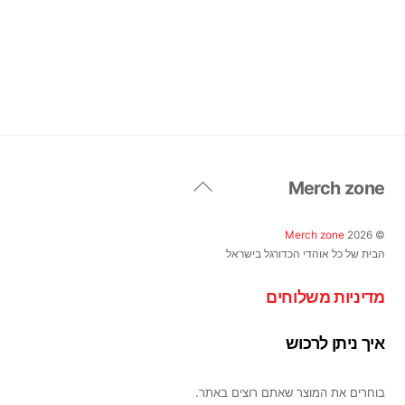
יש
יש
מספר
מספר
סוגים.
סוגים.
ניתן
ניתן
לבחור
לבחור
את
את
האפשרויות
האפשרויות
בעמוד
בעמוד
Back
המוצר
המוצר
Merch zone
To
Top
Merch zone
2026
©
הבית של כל אוהדי הכדורגל בישראל
מדיניות משלוחים
איך ניתן לרכוש
בוחרים את המוצר שאתם רוצים באתר.