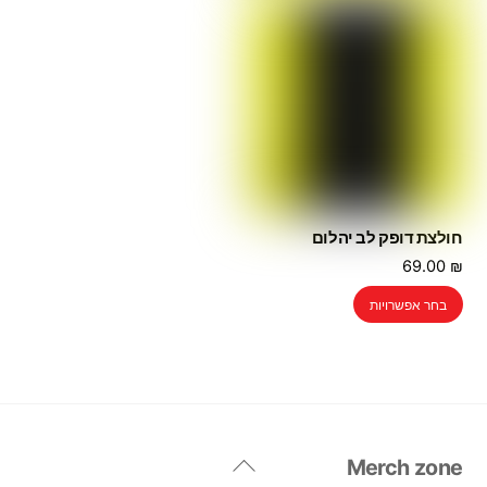
חולצת דופק לב יהלום
69.00
₪
למוצר
בחר אפשרויות
זה
יש
מספר
סוגים.
ניתן
לבחור
Back
Merch zone
את
To