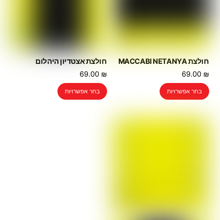
חולצת MACCABI NETANYA
חולצת אצטדיון היהלום
69.00
₪
69.00
₪
למוצר
למוצר
בחר אפשרויות
בחר אפשרויות
זה
זה
יש
יש
מספר
מספר
סוגים.
סוגים.
ניתן
ניתן
לבחור
לבחור
את
את
האפשרויות
האפשרויות
בעמוד
בעמוד
המוצר
המוצר