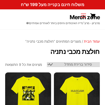
Ski
משלוח חינם בקנייה מעל 199 ש"ח
t
Cart
conten
Menu
Merch zone
מרצ'זון - מרצ׳נדייז האיכותיים והיפים ביותר לאוהדים אמיתיים!⚽️
עמוד הבית
/ מוצרים המתויגים “חולצת מכבי נתניה”
חולצת מכבי נתניה
מציגים את כל ⁦9⁩ התוצאות