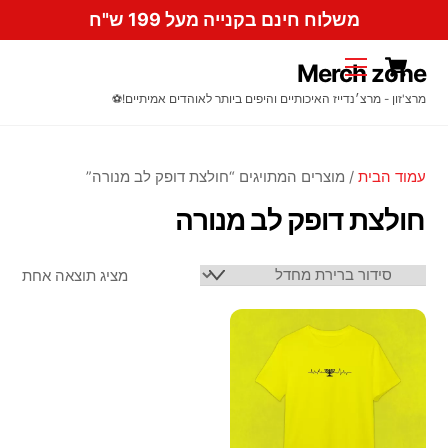
Ski
משלוח חינם בקנייה מעל 199 ש"ח
t
Cart
conten
Menu
Merch zone
מרצ'זון - מרצ׳נדייז האיכותיים והיפים ביותר לאוהדים אמיתיים!⚽️
עמוד הבית
/ מוצרים המתויגים “חולצת דופק לב מנורה”
חולצת דופק לב מנורה
מציג תוצאה אחת