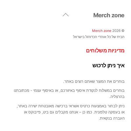
ניתן
לבחור
Back
Merch zone
את
To
האפשרויות
Top
בעמוד
Merch zone
2026
©
המוצר
הבית של כל אוהדי הכדורגל בישראל
מדיניות משלוחים
איך ניתן לרכוש
בוחרים את המוצר שאתם רוצים באתר.
בוחרים במשלוח לנקודת איסוף באיזורכם, או באיסוף עצמי - מכתובתנו
בהרצליה.
ניתן לבחור באמצעות כרטיס אשראי ברכישה מאובטחת ישירה באתר,
או בעסקה טלפונית. כמו כן – אנחנו מקבלים גם ביט, פייבוקס או
העברה בנקאית.