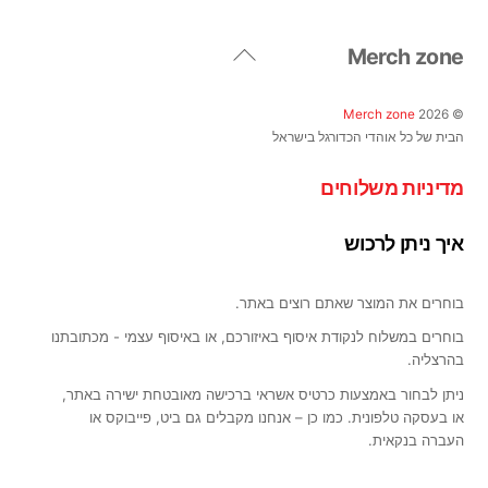
ניתן
לבחור
Back
Merch zone
את
To
האפשרויות
Top
בעמוד
Merch zone
2026
©
המוצר
הבית של כל אוהדי הכדורגל בישראל
מדיניות משלוחים
איך ניתן לרכוש
בוחרים את המוצר שאתם רוצים באתר.
בוחרים במשלוח לנקודת איסוף באיזורכם, או באיסוף עצמי - מכתובתנו
בהרצליה.
ניתן לבחור באמצעות כרטיס אשראי ברכישה מאובטחת ישירה באתר,
או בעסקה טלפונית. כמו כן – אנחנו מקבלים גם ביט, פייבוקס או
העברה בנקאית.