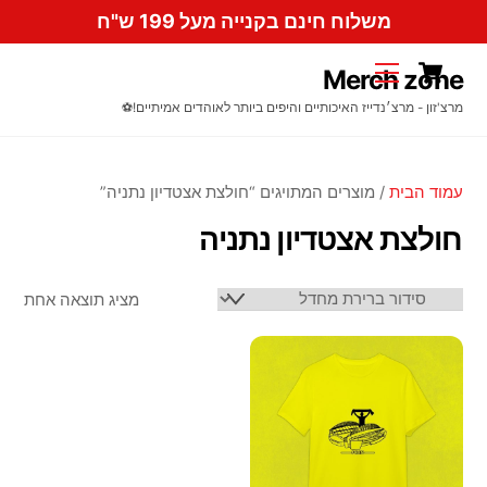
Ski
משלוח חינם בקנייה מעל 199 ש"ח
t
Cart
conten
Menu
Merch zone
מרצ'זון - מרצ׳נדייז האיכותיים והיפים ביותר לאוהדים אמיתיים!⚽️
עמוד הבית
/ מוצרים המתויגים “חולצת אצטדיון נתניה”
חולצת אצטדיון נתניה
מציג תוצאה אחת