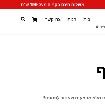
משלוח חינם בקנייה מעל 199 ש"ח
Cart
Search
בית
חנות
צרו קשר
יים!⚽️
ף