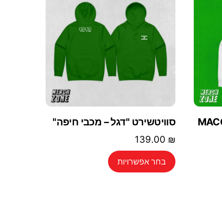
MACCABI
סוויטשירט "דגל – מכבי חיפה"
139.00
₪
למוצר
בחר אפשרויות
זה
יש
מספר
סוגים.