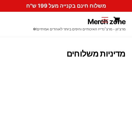
Ski
משלוח חינם בקנייה מעל 199 ש"ח
t
Cart
conten
Menu
Merch zone
מרצ'זון - מרצ׳נדייז האיכותיים והיפים ביותר לאוהדים אמיתיים!⚽️
מדיניות משלוחים